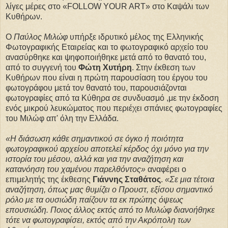
λίγες μέρες στο «FOLLOW YOUR ART» στο Καψάλι των
Κυθήρων.
Ο
Παύλος Μιλώφ
υπήρξε ιδρυτικό μέλος της Ελληνικής
Φωτογραφικής Εταιρείας και το φωτογραφικό αρχείο του
ανασύρθηκε και ψηφοποιήθηκε μετά από το θανατό του,
από το συγγενή του
Φώτη Χυτήρη
. Στην έκθεση των
Κυθήρων που είναι η πρώτη παρουσίαση του έργου του
φωτογράφου μετά τον θανατό του, παρουσιάζονται
φωτογραφίες από τα Κύθηρα σε συνδυασμό ,με την έκδοση
ενός μικρού λευκώματος που περιέχει σπάνιες φωτογραφίες
του Μιλώφ απ' όλη την Ελλάδα.
«Η διάσωση κάθε σημαντικού σε όγκο ή ποιότητα
φωτογραφικού αρχείου αποτελεί κέρδος όχι μόνο για την
ιστορία του μέσου, αλλά και για την αναζήτηση και
κατανόηση του χαμένου παρελθόντος»
αναφέρει ο
επιμελητής της έκθεσης
Γιάννης Σταθάτος
.
«Σε μια τέτοια
αναζήτηση, όπως μας θυμίζει ο Προυστ, εξίσου σημαντικό
ρόλο με τα ουσιώδη παίζουν τα εκ πρώτης όψεως
επουσιώδη. Ποιος άλλος εκτός από το Μυλώφ διανοήθηκε
τότε να φωτογραφίσει, εκτός από την Ακρόπολη των