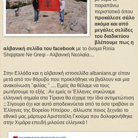
παραπάνω
περιστατικό όπου
προκάλεσε σάλο
ακόμα και από
μεγάλες σελίδες
του διαδικτύου
βλέπουμε πως η
αλβανική σελίδα του facebook
με το όνομα Rinia
Shqiptare Ne Greqi - Αλβανική Νεολαία....
Στην Ελλάδα και η αλβανική ιστοσελίδα albanians.gr είπαν
μετά από τον θόρυβο που προκλήθηκε να βγάλουν και μια
ανακοίνωση "φιλίας " .... Εμείς θα θέλαμε να τους
ρωτήσουμε το εξής : Αν εμείς οι Έλληνες σηκώναμε
ελληνική σημαία στα Τίρανα θα είχαμε την ίδια αντιμετώπιση
;; Σίγουρα όχι και αυτό αποδεικνύεται από τα όσα τραβάνε οι
Έλληνες της Βορείου Ηπείρου , άλλωστε ποιος ξεχνάει το
εθνικό μας μάρτυρα Αριστοτέλη Γκούμα που δολοφονήθηκε
στην Χιμάρα επειδή μιλούσε ελληνικά !